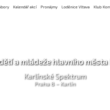
ábory
Kalendář akcí
Pronájmy
Loděnice Vltava
Klub Kon
ětí a mládeže hlavního města
Karlínské Spektrum
Praha 8 – Karlín