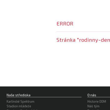
ERROR
Stránka "rodinny-de
Naše střediska
O nás
Karlínské Spektrum
Historie DDM
Stadion mládeže
Náš tým